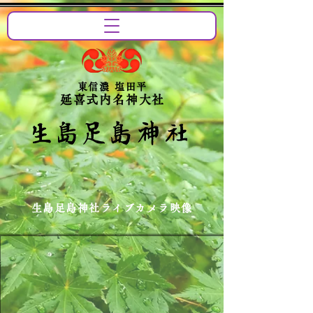
東信濃 塩田平
延喜式内名神大社
生島足島神社ライブカメラ映像