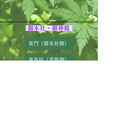
御本社・御神橋
東門（御本社側）
東鳥居（道路側）
生島足島神社
延喜式内名神大社
〒386-1211
長野県上田市下之郷中池西７０１
TEL
0268-38-2755
FAX
0268-39-1515
YouTube
Instagram