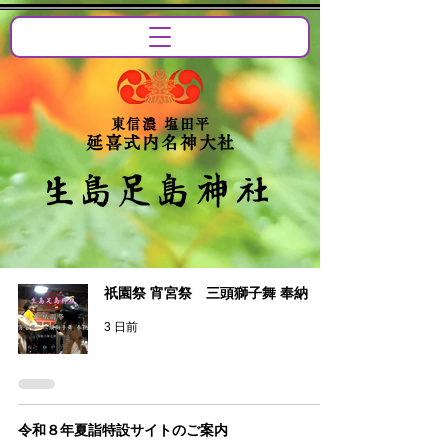
東信濃 塩田平
延喜式内名神大社
祇園祭 宵宮祭 三頭獅子舞 奉納
3 日前
令和８年夏詣特設サイトのご案内