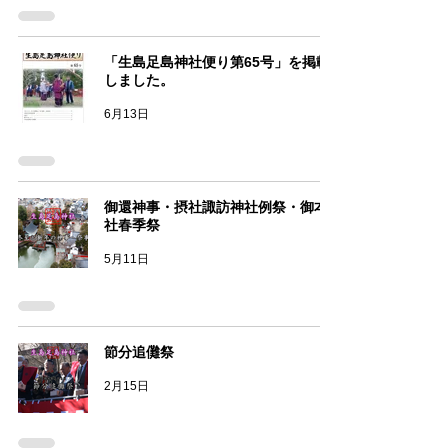
「生島足島神社便り第65号」を掲載
しました。
6月13日
御還神事・摂社諏訪神社例祭・御本
社春季祭
5月11日
節分追儺祭
2月15日